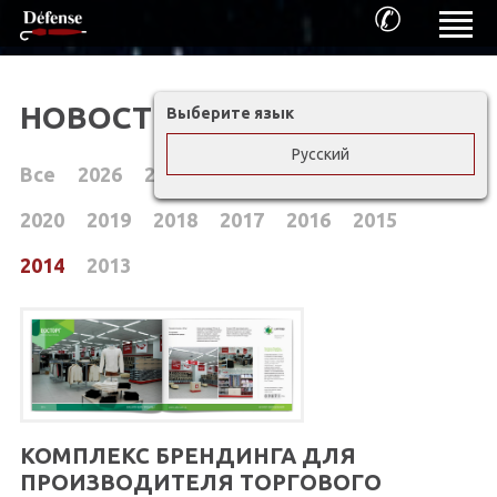
✆
НОВОСТИ DEFENSE
Выберите язык
Русский
Все
2026
2025
2024
2023
2022
2021
2020
2019
2018
2017
2016
2015
2014
2013
КОМПЛЕКС БРЕНДИНГА ДЛЯ
ПРОИЗВОДИТЕЛЯ ТОРГОВОГО