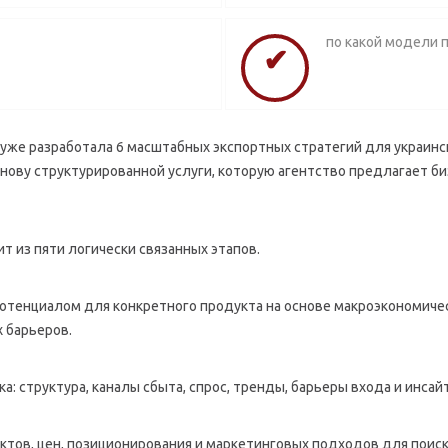
по какой модели 
уже разработала 6 масштабных экспортных стратегий для украинск
снову структурированной услуги, которую агентство предлагает би
т из пяти логически связанных этапов.
отенциалом для конкретного продукта на основе макроэкономичес
х барьеров.
: структура, каналы сбыта, спрос, тренды, барьеры входа и инсай
ктов, цен, позиционирования и маркетинговых подходов для поиск