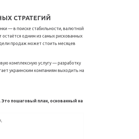
НЫХ СТРАТЕГИЙ
нки — в поиске стабильности, валютной
т остаётся одним из самых рискованных
одели продаж может стоить месяцев
овую комплексную услугу — разработку
гает украинским компаниям выходить на
. Это
пошаговый план
, основанный на
м,