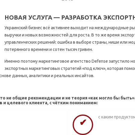
НОВАЯ УСЛУГА — РАЗРАБОТКА ЭКСПОРТ
Украинский бизнес всё активнее выходит на международные ры
выручки и новых возможностей для роста. В то же время экспор
управленческих решений: ошибка в выборе страны, ниши или м
потерянного времени и сотен тысяч гривен.
Именно поэтому маркетинговое агентство Defense запустило н
экспортных маркетинговых стратегий «под ключ», которая помо
снове данных, аналитики и реальных инсайтов.
это не общие рекомендации и не теория «как могло бы быть»
в и целевого клиента, с чётким пониманием:
с каким продукто