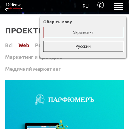
✆
RU
Оберіть мову
ПРОЕКТИ DEFENSE
Українська
Всі
Web
Реклама
Русский
Маркетинг и брендинг
Медичний маркетинг