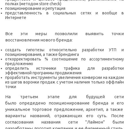
полках (методом store check)
позиционирование и репутация
представленность в социальных сетях и вообще в
Интернете
Все эти меры позволили выявить точки
восстановления нового бренда:
создать гипотезы относительно разработки УТП и
позиционирования, а также брендинга
откорректировать % соотношение по ассортиментному
предложению
определить источники трафика для разработки
эффективной программы продвижения
проработать инструменты увеличения конверсии на каждом
из шагов воронки продаж с учетом наличия только оффлайн
точки
На третьем этапе для будущей сети
было опредедено позиционирование бренда и его
уникальное торговое предложение, архетип, а также
варианты названий, отражающих его суть. После
согласования названия сети "Лаймон" были
разработаны логотип компании и ее фирменный стиль.