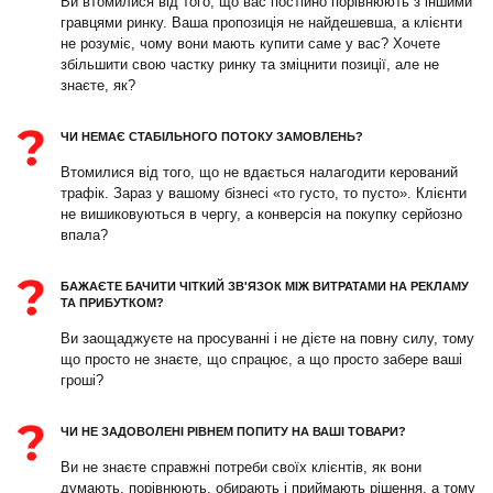
Ви втомилися від того, що вас постійно порівнюють з іншими
гравцями ринку. Ваша пропозиція не найдешевша, а клієнти
не розуміє, чому вони мають купити саме у вас? Хочете
збільшити свою частку ринку та зміцнити позиції, але не
знаєте, як?
ЧИ НЕМАЄ СТАБІЛЬНОГО ПОТОКУ ЗАМОВЛЕНЬ?
Втомилися від того, що не вдається налагодити керований
трафік. Зараз у вашому бізнесі «то густо, то пусто». Клієнти
не вишиковуються в чергу, а конверсія на покупку серйозно
впала?
БАЖАЄТЕ БАЧИТИ ЧІТКИЙ ЗВ'ЯЗОК МІЖ ВИТРАТАМИ НА РЕКЛАМУ
ТА ПРИБУТКОМ?
Ви заощаджуєте на просуванні і не дієте на повну силу, тому
що просто не знаєте, що спрацює, а що просто забере ваші
гроші?
ЧИ НЕ ЗАДОВОЛЕНІ РІВНЕМ ПОПИТУ НА ВАШІ ТОВАРИ?
Ви не знаєте справжні потреби своїх клієнтів, як вони
думають, порівнюють, обирають і приймають рішення, а тому